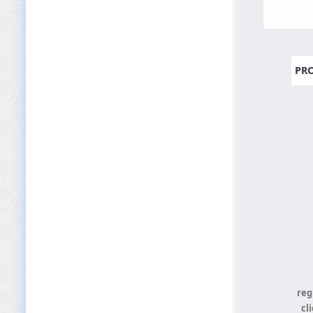
PR
reg
cl