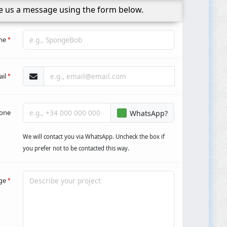
e us a message using the form below.
me
*
ail
*
one
WhatsApp?
We will contact you via WhatsApp. Uncheck the box if
you prefer not to be contacted this way.
ge
*