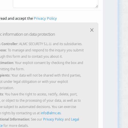
 read and accept the
Privacy Policy
c information on data protection
 Controller:
ALMC SECURITY S.L.U. and its subsidiaries.
ose:
To manage and respond to the inquiry you submit
ugh this form and to contact you about it.
timation:
Your explicit consent by checking the box and
itting the form.
pients:
Your data will not be shared with third parties,
pt under legal obligation or with your explicit
orization.
ts:
You have the right to access, rectify, delete, port,
, or object to the processing of your data, as well as to
be subject to automated decisions. You can exercise
e rights by contacting us at
info@almc.es
.
tional Information:
See our
Privacy Policy
and
Legal
ce
for more details.