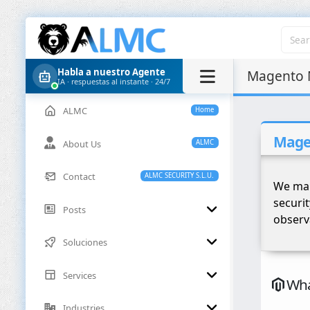
Habla a nuestro Agente
Magento M
IA · respuestas al instante · 24/7
ALMC
Home
Mage
About Us
ALMC
Contact
ALMC SECURITY S.L.U.
We mai
securi
Posts
observ
Soluciones
Services
What
Industries