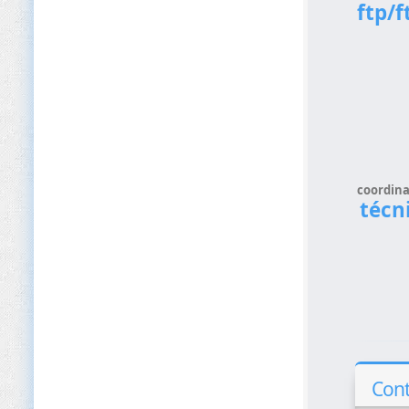
ftp/f
coordina
técn
Con