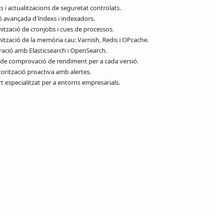
s i actualitzacions de seguretat controlats.
ó avançada d'índexs i indexadors.
ització de cronjobs i cues de processos.
ització de la memòria cau: Varnish, Redis i OPcache.
ració amb Elasticsearch i OpenSearch.
a de comprovació de rendiment per a cada versió.
orització proactiva amb alertes.
t especialitzat per a entorns empresarials.