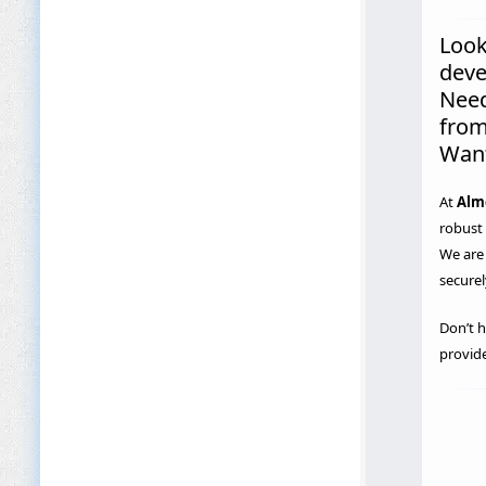
Look
dev
Need
from
Want
At
Almc
robust
We are 
securel
Don’t h
provide