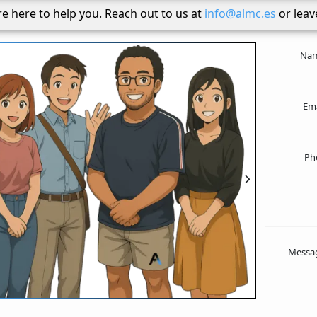
e here to help you. Reach out to us at
info@almc.es
or leav
Na
Em
Ph
Messa