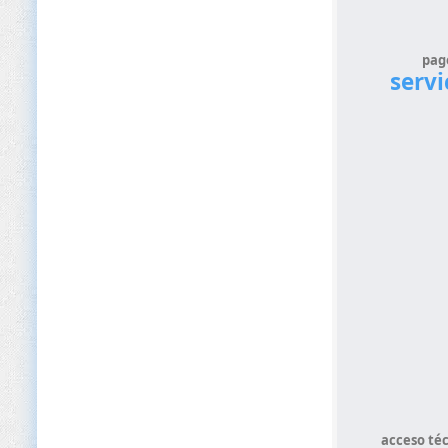
pag
servi
acceso té