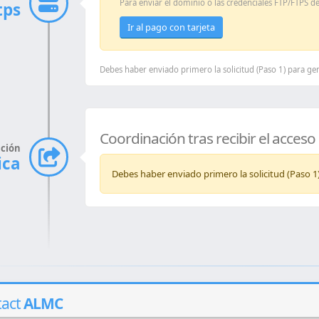
Para enviar el dominio o las credenciales FTP/FTPS de
tps
Ir al pago con tarjeta
Debes haber enviado primero la solicitud (Paso 1) para ge
Coordinación tras recibir el acceso
ción
ica
Debes haber enviado primero la solicitud (Paso 1)
tact
ALMC