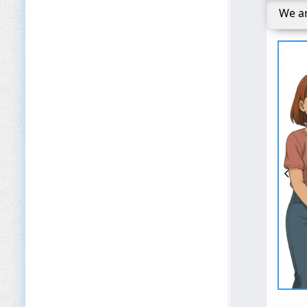
We ar