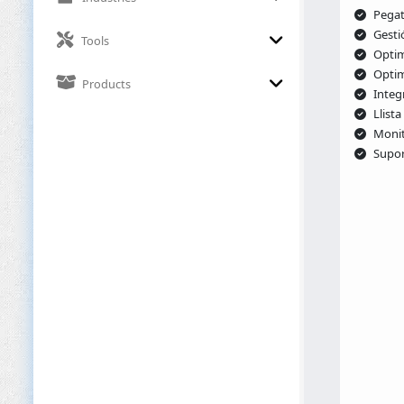
Pegat
Gesti
Tools
Optim
Optim
Products
Integ
Llist
Monit
Supor