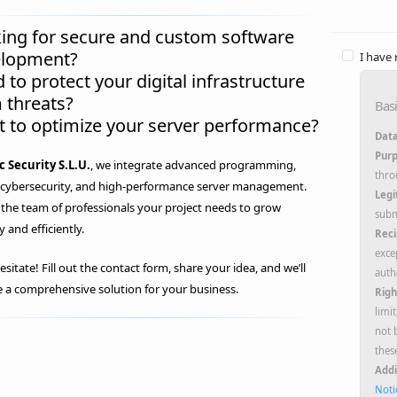
ing for secure and custom software
elopment?
I have
 to protect your digital infrastructure
 threats?
Basi
 to optimize your server performance?
Data
Purp
 Security S.L.U.
, we integrate advanced programming,
thro
 cybersecurity, and high-performance server management.
Legi
the team of professionals your project needs to grow
subm
y and efficiently.
Reci
exce
esitate! Fill out the contact form, share your idea, and we’ll
auth
 a comprehensive solution for your business.
Righ
limit
not 
thes
Addi
Noti