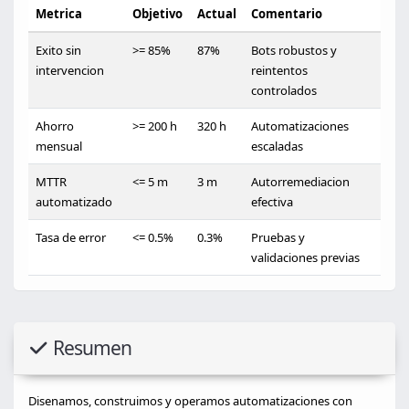
Metrica
Objetivo
Actual
Comentario
Exito sin
>= 85%
87%
Bots robustos y
intervencion
reintentos
controlados
Ahorro
>= 200 h
320 h
Automatizaciones
mensual
escaladas
MTTR
<= 5 m
3 m
Autorremediacion
automatizado
efectiva
Tasa de error
<= 0.5%
0.3%
Pruebas y
validaciones previas
Resumen
Disenamos, construimos y operamos automatizaciones con