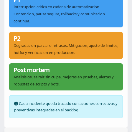
Interrupcion critica en cadena de automatizacion.
Contencion, pausa segura, rollbacks y comunicacion
continua.
P2
Degradacion parcial o retrasos. Mitigacion, ajuste de limites,
hotfix y verificacion en produccion.
Post mortem
Analisis causa raiz sin culpa, mejoras en pruebas, alertas y
robustez de scripts y bots.
Cada incidente queda trazado con acciones correctivas y
preventivas integradas en el backlog.