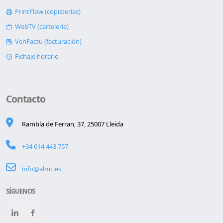
Suite SaaS
PrintFlow (copisterías)
WebTV (cartelería)
VeriFactu (facturación)
Fichaje horario
Contacto
Rambla de Ferran, 37, 25007 Lleida
+34 614 443 757
info@almc.es
SÍGUENOS