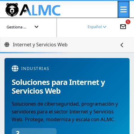
5
Español
Gestiona tu cuenta
Internet y Servicios Web
INDUSTRIAS
Soluciones para Internet y
Servicios Web
Soluciones de ciberseguridad, programación y
servidores para el sector Internet y Servicios
Web. Protege, moderniza y escala con ALMC.
3