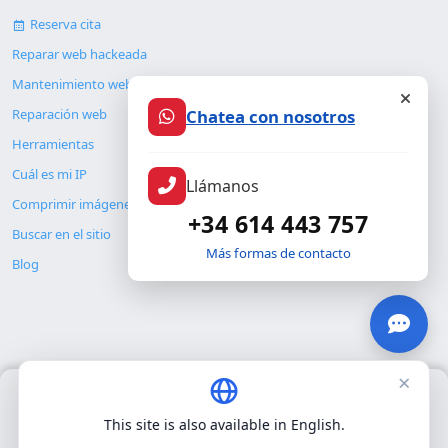
Reserva cita
Reparar web hackeada
Mantenimiento web
Reparación web
Chatea con nosotros
Herramientas
Cuál es mi IP
Llámanos
Comprimir imágenes
+34 614 443 757
Buscar en el sitio
Más formas de contacto
Blog
×
Usamos únicamente cookies propias para el funcionamiento
© Copyright 2026. ALMC SECURITY S.L.U.
básico del sitio. No utilizamos cookies de terceros.
Política de
This site is also available in English.
privacidad
.