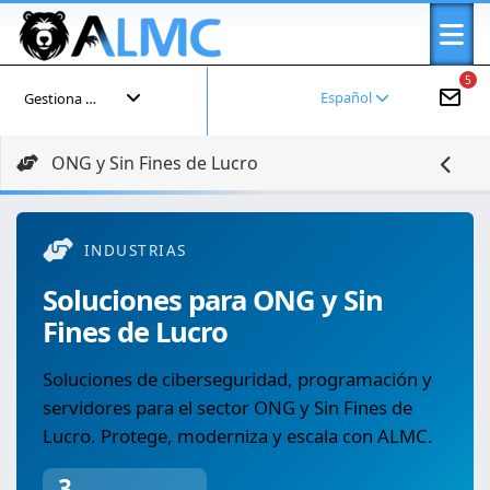
5
Español
Gestiona tu cuenta
ONG y Sin Fines de Lucro
INDUSTRIAS
Soluciones para ONG y Sin
Fines de Lucro
Soluciones de ciberseguridad, programación y
servidores para el sector ONG y Sin Fines de
Lucro. Protege, moderniza y escala con ALMC.
3