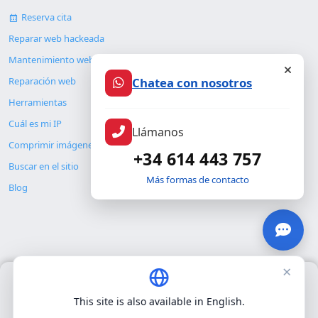
Reserva cita
Reparar web hackeada
Mantenimiento web
Reparación web
Chatea con nosotros
Herramientas
Cuál es mi IP
Llámanos
Comprimir imágenes
+34 614 443 757
Buscar en el sitio
Más formas de contacto
Blog
×
Usamos únicamente cookies propias para el funcionamiento
© Copyright 2026. ALMC SECURITY S.L.U.
básico del sitio. No utilizamos cookies de terceros.
Política de
This site is also available in English.
privacidad
.