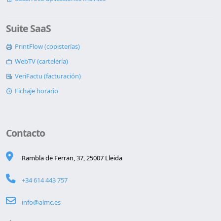
Suite SaaS
PrintFlow (copisterías)
WebTV (cartelería)
VeriFactu (facturación)
Fichaje horario
Contacto
Rambla de Ferran, 37, 25007 Lleida
+34 614 443 757
info@almc.es