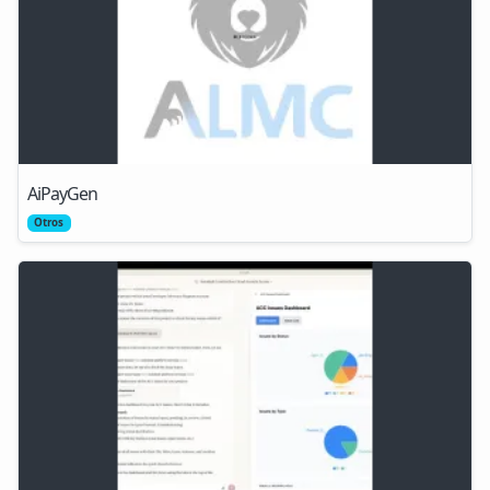
AiPayGen
Otros