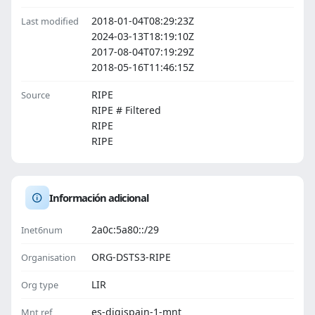
2018-01-04T08:29:23Z
Last modified
2024-03-13T18:19:10Z
2017-08-04T07:19:29Z
2018-05-16T11:46:15Z
RIPE
Source
RIPE # Filtered
RIPE
RIPE
Información adicional
2a0c:5a80::/29
Inet6num
ORG-DSTS3-RIPE
Organisation
LIR
Org type
es-digispain-1-mnt
Mnt ref