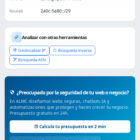
2a0c:5a80::/29
Route6
Analizar con otras herramientas
Geolocalizar IP
Búsqueda inversa
Búsqueda ASN
¿Preocupado por la seguridad de tu web o negocio?
En ALMC diseñamos webs seguras, chatbots IA y
automatizaciones que protegen y hacen crecer tu negocio.
Presupuesto gratuito en 24h.
Calcula tu presupuesto en 2 min