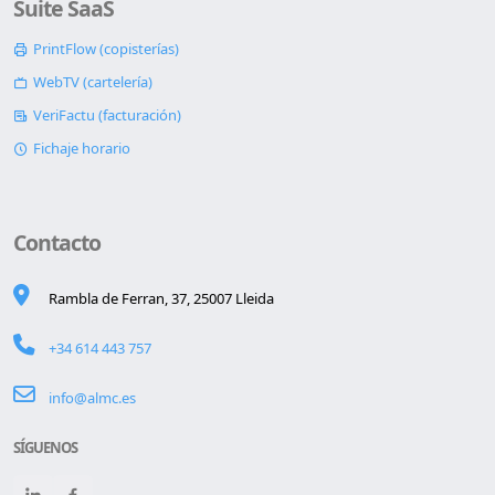
Suite SaaS
PrintFlow (copisterías)
WebTV (cartelería)
VeriFactu (facturación)
Fichaje horario
Contacto
Rambla de Ferran, 37, 25007 Lleida
+34 614 443 757
info@almc.es
SÍGUENOS