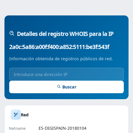
Detalles del registro WHOIS para la IP
2a0c:5a86:a00f:f400:a852:5111:be3f:543f
Información obtenida de registros públicos de red.
Buscar
Red
ES-DIGISPAIN-20180104
Netname