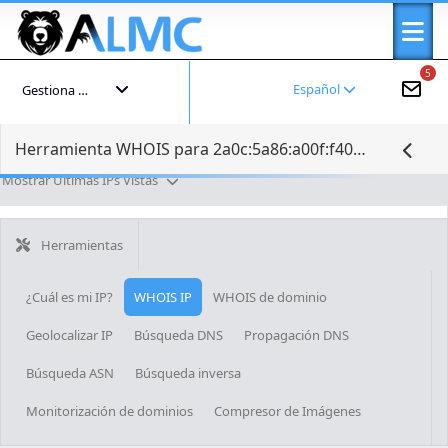
5
Español
Gestiona tu cuenta
Herramienta WHOIS para 2a0c:5a86:a00f:f400:a852:5111:be3f:543f
Mostrar Últimas IPs Vistas
Herramientas
¿Cuál es mi IP?
WHOIS IP
WHOIS de dominio
Geolocalizar IP
Búsqueda DNS
Propagación DNS
Búsqueda ASN
Búsqueda inversa
Monitorización de dominios
Compresor de Imágenes