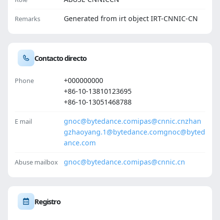
Generated from irt object IRT-CNNIC-CN
Remarks
Contacto directo
+000000000
Phone
+86-10-13810123695
+86-10-13051468788
gnoc@bytedance.com
ipas@cnnic.cn
zhan
E mail
gzhaoyang.1@bytedance.com
gnoc@byted
ance.com
gnoc@bytedance.com
ipas@cnnic.cn
Abuse mailbox
Registro