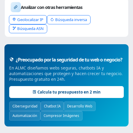
Analizar con otras herramientas
Geolocalizar IP
Búsqueda inversa
Búsqueda ASN
¿Preocupado por la seguridad de tu web o negocio?
En ALMC diseñamos webs seguras, chatbots IA y
automatizaciones que protegen y hacen crecer tu negocio.
Presupuesto gratuito en 24h.
Calcula tu presupuesto en 2 min
Ciberseguridad
Chatbot IA
Desarrollo Web
Automatización
Compresor Imágenes