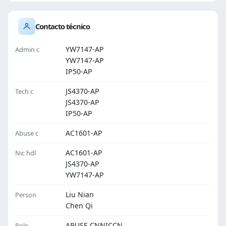
Contacto técnico
YW7147-AP
Admin c
YW7147-AP
IP50-AP
JS4370-AP
Tech c
JS4370-AP
IP50-AP
AC1601-AP
Abuse c
AC1601-AP
Nic hdl
JS4370-AP
YW7147-AP
Liu Nian
Person
Chen Qi
ABUSE CNNICCN
Role