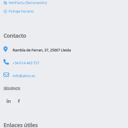
VeriFactu (facturación)
Fichaje horario
Contacto
Rambla de Ferran, 37, 25007 Lleida
+34 614 443 757
info@almc.es
SÍGUENOS
Enlaces útiles